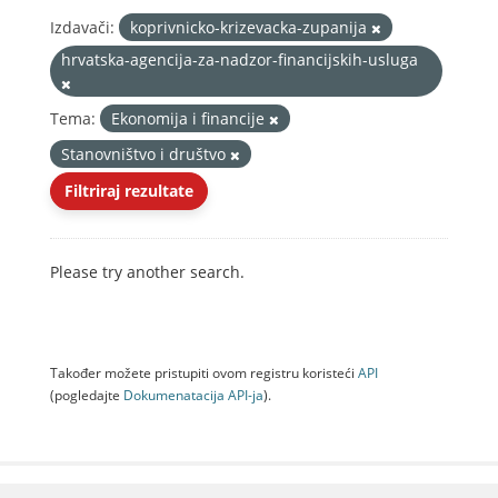
Izdavači:
koprivnicko-krizevacka-zupanija
hrvatska-agencija-za-nadzor-financijskih-usluga
Tema:
Ekonomija i financije
Stanovništvo i društvo
Filtriraj rezultate
Please try another search.
Također možete pristupiti ovom registru koristeći
API
(pogledajte
Dokumenаtаcijа API-jа
).