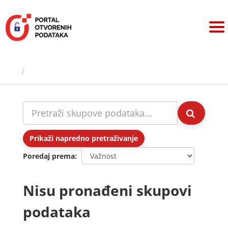
Preskoči
na
sadržaj
Skupovi podаtаkа
Prikaži napredno pretraživanje
Poredaj prema
Nisu pronađeni skupovi
podataka