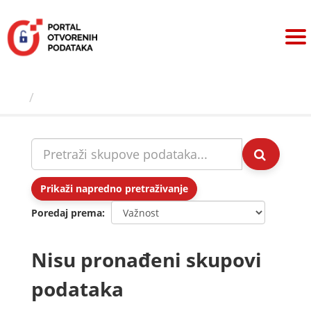
Preskoči
na
sadržaj
Skupovi podаtаkа
Prikaži napredno pretraživanje
Poredaj prema
Nisu pronađeni skupovi
podataka