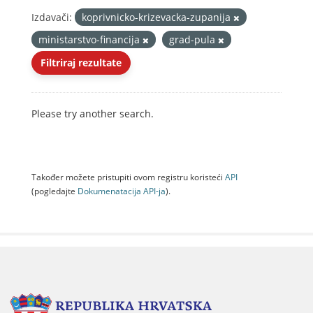
Izdavači:
koprivnicko-krizevacka-zupanija
ministarstvo-financija
grad-pula
Filtriraj rezultate
Please try another search.
Također možete pristupiti ovom registru koristeći
API
(pogledajte
Dokumenаtаcijа API-jа
).