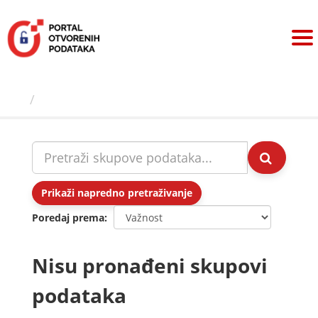
Preskoči
na
sadržaj
Skupovi podаtаkа
Prikaži napredno pretraživanje
Poredaj prema
Nisu pronađeni skupovi
podataka