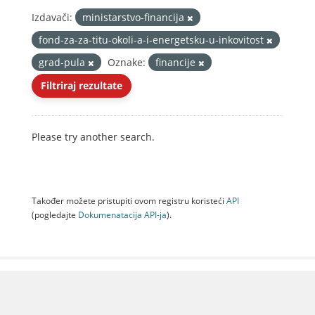
Izdavači:
ministarstvo-financija
fond-za-za-titu-okoli-a-i-energetsku-u-inkovitost
grad-pula
Oznake:
financije
Filtriraj rezultate
Please try another search.
Također možete pristupiti ovom registru koristeći
API
(pogledajte
Dokumenаtаcijа API-jа
).