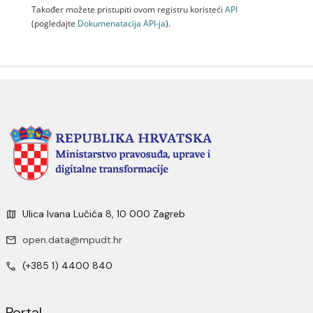
Također možete pristupiti ovom registru koristeći
API
(pogledajte
Dokumenаtаcijа API-jа
).