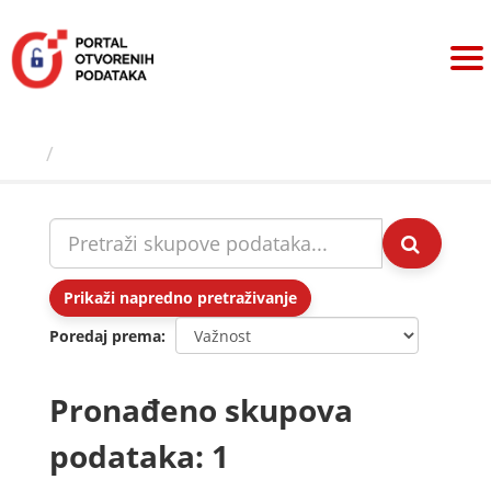
Preskoči
na
sadržaj
Skupovi podаtаkа
Prikaži napredno pretraživanje
Poredaj prema
Pronađeno skupova
podataka: 1