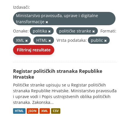
Izdavači:
Ministarstvo pravosuđa, uprave i digitalne
transformacije
Oznake:
politika
političke stranke
Formati:
XML
HTML
Vrsta podataka:
public
Filtriraj rezultate
Registar političkih stranaka Republike
Hrvatske
Političke stranke upisuju se u Registar političkih
stranaka Republike Hrvatske. Ministarstvo pravosuđa
i uprave vodi i Popis ustrojstvenih oblika političkih
stranaka. Zakonska...
HTML
JSON
XML
CSV