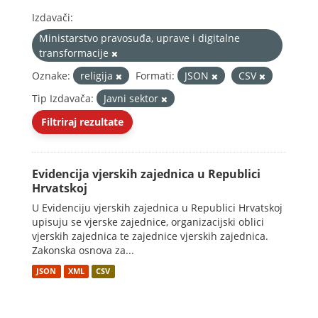
Izdavači:
Ministarstvo pravosuđa, uprave i digitalne
transformacije
Oznake:
religija
Formati:
JSON
CSV
Tip Izdavača:
Javni sektor
Filtriraj rezultate
Evidencija vjerskih zajednica u Republici
Hrvatskoj
U Evidenciju vjerskih zajednica u Republici Hrvatskoj
upisuju se vjerske zajednice, organizacijski oblici
vjerskih zajednica te zajednice vjerskih zajednica.
Zakonska osnova za...
JSON
XML
CSV