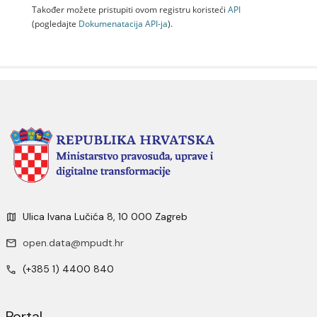
Također možete pristupiti ovom registru koristeći
API
(pogledajte
Dokumenаtаcijа API-jа
).