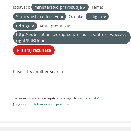
Izdavači:
ministarstvo-pravosudja
Tema:
Stanovništvo i društvo
Oznake:
religija
udruge
Vrsta podataka:
http://publications.europa.eu/resource/authority/access-
right/PUBLIC
Filtriraj rezultate
Please try another search.
Također možete pristupiti ovom registru koristeći
API
(pogledajte
Dokumenаtаcijа API-jа
).