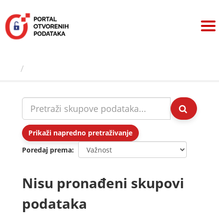
Preskoči
na
sadržaj
Skupovi podаtаkа
Prikaži napredno pretraživanje
Poredaj prema
Nisu pronađeni skupovi
podataka