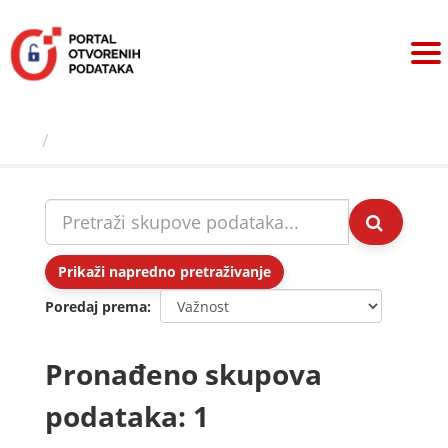
Preskoči
na
sadržaj
Skupovi podаtаkа
Prikaži napredno pretraživanje
Poredaj prema
Pronađeno skupova
podataka: 1