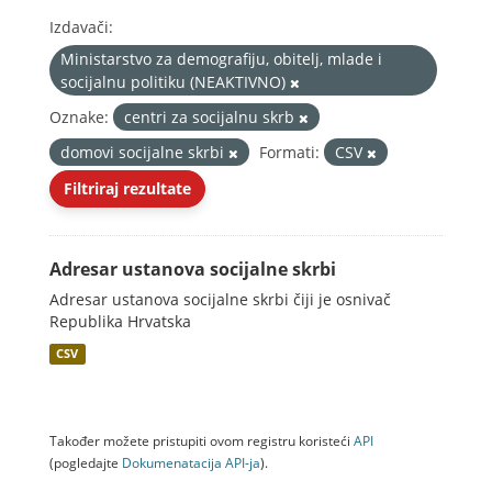
Izdavači:
Ministarstvo za demografiju, obitelj, mlade i
socijalnu politiku (NEAKTIVNO)
Oznake:
centri za socijalnu skrb
domovi socijalne skrbi
Formati:
CSV
Filtriraj rezultate
Adresar ustanova socijalne skrbi
Adresar ustanova socijalne skrbi čiji je osnivač
Republika Hrvatska
CSV
Također možete pristupiti ovom registru koristeći
API
(pogledajte
Dokumenаtаcijа API-jа
).