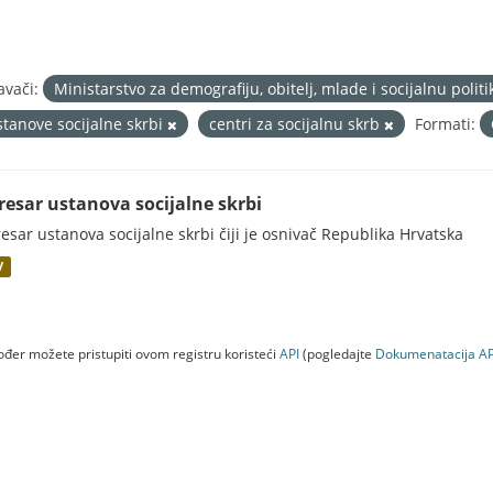
avači:
Ministarstvo za demografiju, obitelj, mlade i socijalnu pol
stanove socijalne skrbi
centri za socijalnu skrb
Formati:
resar ustanova socijalne skrbi
esar ustanova socijalne skrbi čiji je osnivač Republika Hrvatska
V
đer možete pristupiti ovom registru koristeći
API
(pogledajte
Dokumenаtаcijа AP
lnu politiku (NEAKTIVNO)