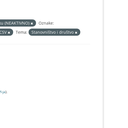
itiku (NEAKTIVNO)
Oznake:
CSV
Tema:
Stanovništvo i društvo
I-jа
).