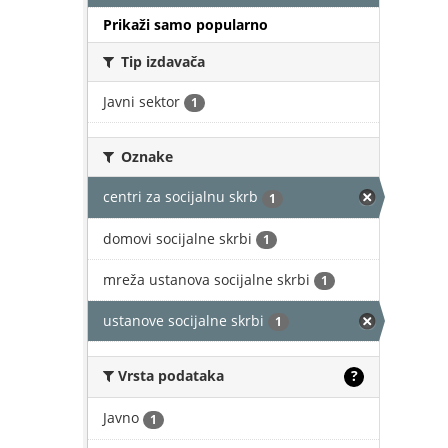
Prikaži samo popularno
Tip izdavača
Javni sektor
1
Oznake
centri za socijalnu skrb
1
domovi socijalne skrbi
1
mreža ustanova socijalne skrbi
1
ustanove socijalne skrbi
1
Vrsta podataka
?
Javno
1