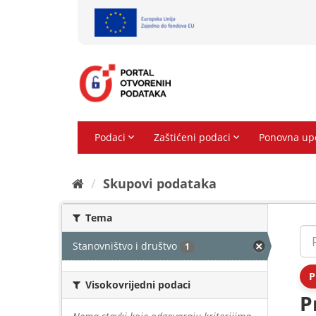
Preskoči
na
sadržaj
Skupovi podаtаkа
Tema
Stanovništvo i društvo
1
P
Visokovrijedni podaci
P