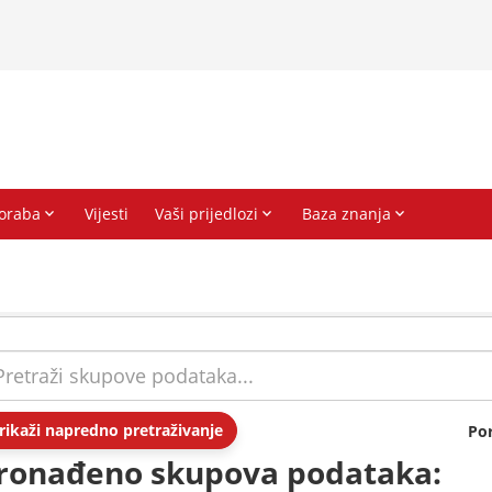
rikaži napredno pretraživanje
Po
ronađeno skupova podataka: