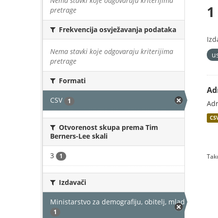
Nema stavki koje odgovaraju kriterijima
1
pretrage
Frekvencija osvježavanja podataka
Izd
Nema stavki koje odgovaraju kriterijima
u
pretrage
Formati
Ad
CSV
1
Adr
CS
Otvorenost skupa prema Tim
Berners-Lee skali
3
1
Tako
Izdavači
Ministarstvo za demografiju, obitelj, mlade i socija
1