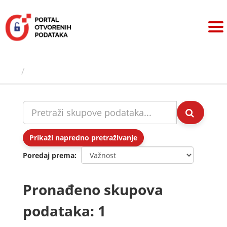
Preskoči
na
sadržaj
Skupovi podаtаkа
Prikaži napredno pretraživanje
Poredaj prema
Pronađeno skupova
podataka: 1