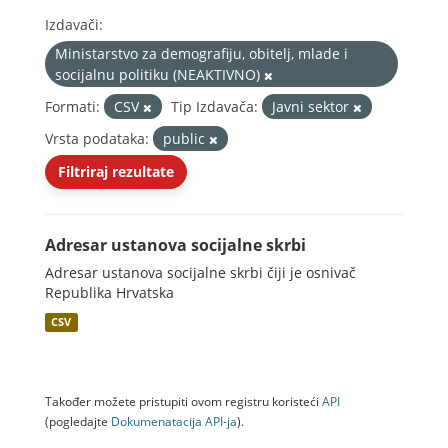
Izdavači:
Ministarstvo za demografiju, obitelj, mlade i
socijalnu politiku (NEAKTIVNO)
Formati:
CSV
Tip Izdavača:
Javni sektor
Vrsta podataka:
public
Filtriraj rezultate
Adresar ustanova socijalne skrbi
Adresar ustanova socijalne skrbi čiji je osnivač
Republika Hrvatska
CSV
Također možete pristupiti ovom registru koristeći
API
(pogledajte
Dokumenаtаcijа API-jа
).