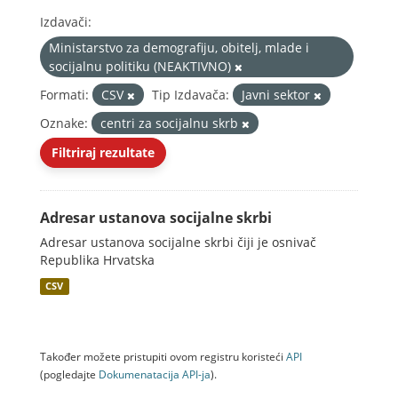
Izdavači:
Ministarstvo za demografiju, obitelj, mlade i
socijalnu politiku (NEAKTIVNO)
Formati:
CSV
Tip Izdavača:
Javni sektor
Oznake:
centri za socijalnu skrb
Filtriraj rezultate
Adresar ustanova socijalne skrbi
Adresar ustanova socijalne skrbi čiji je osnivač
Republika Hrvatska
CSV
Također možete pristupiti ovom registru koristeći
API
(pogledajte
Dokumenаtаcijа API-jа
).