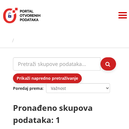
Preskoči
na
sadržaj
Skupovi podаtаkа
Prikaži napredno pretraživanje
Poredaj prema
Pronađeno skupova
podataka: 1