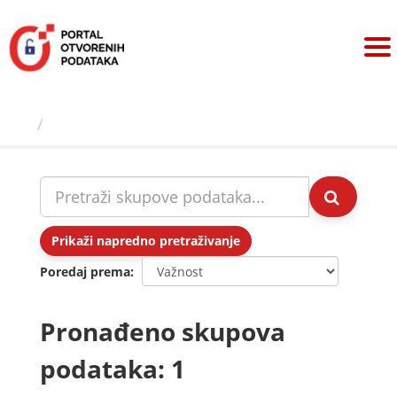
Preskoči
na
sadržaj
Skupovi podаtаkа
Prikaži napredno pretraživanje
Poredaj prema
Pronađeno skupova
podataka: 1