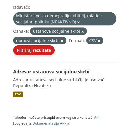
Izdavači:
Ministarstvo za demografiju, obitelj, mlade i
socijalnu politiku (NEAKTIVNO)
Oznake:
ustanove socijalne skrbi
domovi socijalne skrbi
Formati:
CSV
Filtriraj rezultate
Adresar ustanova socijalne skrbi
Adresar ustanova socijalne skrbi čiji je osnivač
Republika Hrvatska
CSV
Također možete pristupiti ovom registru koristeći
API
(pogledajte
Dokumenаtаcijа API-jа
).