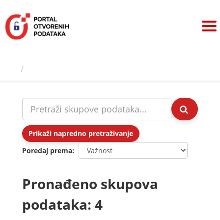
Preskoči
na
sadržaj
Skupovi podаtаkа
Prikaži napredno pretraživanje
Poredaj prema
Pronađeno skupova
podataka: 4