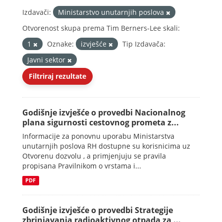
Izdavači:
Ministarstvo unutarnjih poslova
Otvorenost skupa prema Tim Berners-Lee skali:
1
Oznake:
izvješće
Tip Izdavača:
Javni sektor
Filtriraj rezultate
Godišnje izvješće o provedbi Nacionalnog
plana sigurnosti cestovnog prometa z...
Informacije za ponovnu uporabu Ministarstva
unutarnjih poslova RH dostupne su korisnicima uz
Otvorenu dozvolu , a primjenjuju se pravila
propisana Pravilnikom o vrstama i...
PDF
Godišnje izvješće o provedbi Strategije
zbrinjavanja radioaktivnog otpada za ...