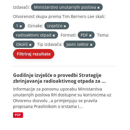
Izdavači:
Ministarstvo unutarnjih poslova
Otvorenost skupa prema Tim Berners-Lee skali:
1
Oznake:
izvješće
radioaktivni otpad
Formati:
PDF
Tema:
Okoliš
Tip Izdavača:
Javni sektor
Filtriraj rezultate
Godišnje izvješće o provedbi Strategije
zbrinjavanja radioaktivnog otpada za ...
Informacije za ponovnu uporabu Ministarstva
unutarnjih poslova RH dostupne su korisnicima uz
Otvorenu dozvolu , a primjenjuju se pravila
propisana Pravilnikom o vrstama i...
PDF