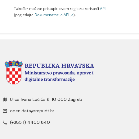
Također možete pristupiti ovom registru koristeći
API
(pogledajte
Dokumenаtаcijа API-jа
).