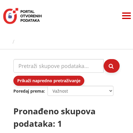
Preskoči
na
sadržaj
Skupovi podаtаkа
Prikaži napredno pretraživanje
Poredaj prema
Pronađeno skupova
podataka: 1