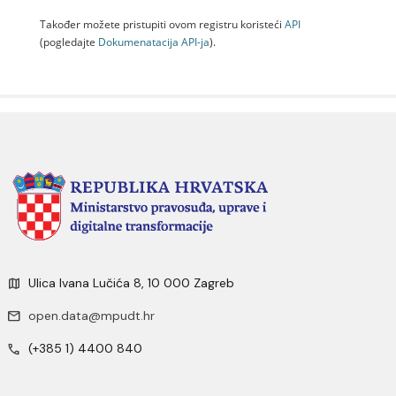
Također možete pristupiti ovom registru koristeći
API
(pogledajte
Dokumenаtаcijа API-jа
).