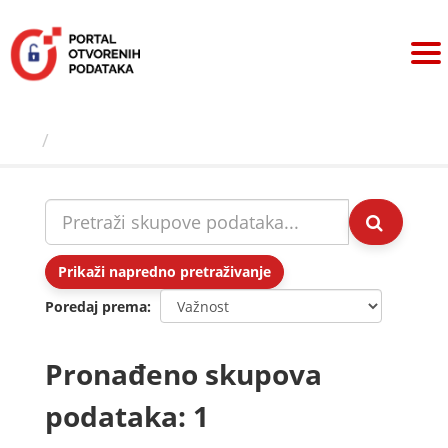
Preskoči
na
sadržaj
Skupovi podаtаkа
Prikaži napredno pretraživanje
Poredaj prema
Pronađeno skupova
podataka: 1