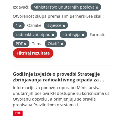
Izdavači:
Ministarstvo unutarnjih poslova
Otvorenost skupa prema Tim Berners-Lee skali:
1
Oznake:
izvješće
radioaktivni otpad
strategija
Formati:
PDF
Tema:
Okoliš
Filtriraj rezultate
Godišnje izvješće o provedbi Strategije
zbrinjavanja radioaktivnog otpada za ...
Informacije za ponovnu uporabu Ministarstva
unutarnjih poslova RH dostupne su korisnicima uz
Otvorenu dozvolu , a primjenjuju se pravila
propisana Pravilnikom o vrstama i...
PDF