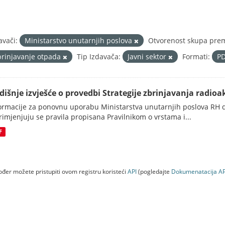
avači:
Ministarstvo unutarnjih poslova
Otvorenost skupa prem
brinjavanje otpada
Tip Izdavača:
Javni sektor
Formati:
P
dišnje izvješće o provedbi Strategije zbrinjavanja radioak
ormacije za ponovnu uporabu Ministarstva unutarnjih poslova RH d
rimjenjuju se pravila propisana Pravilnikom o vrstama i...
F
đer možete pristupiti ovom registru koristeći
API
(pogledajte
Dokumenаtаcijа AP