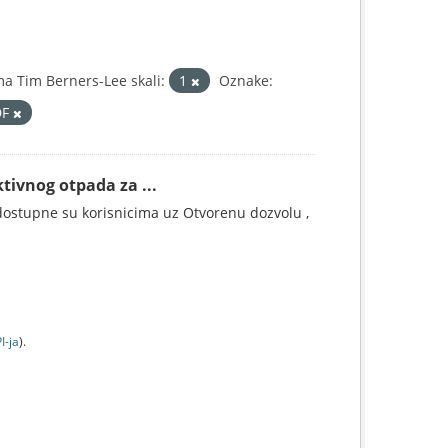
a Tim Berners-Lee skali:
1
Oznake:
DF
tivnog otpada za ...
ostupne su korisnicima uz Otvorenu dozvolu ,
I-jа
).