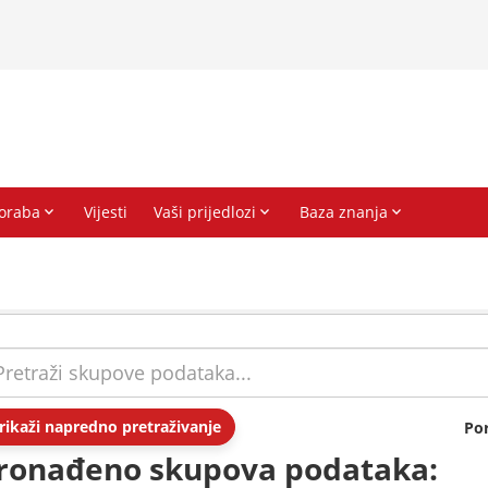
rikaži napredno pretraživanje
Po
ronađeno skupova podataka: