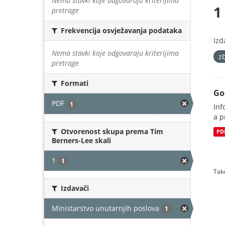
Nema stavki koje odgovaraju kriterijima
1
pretrage
Frekvencija osvježavanja podataka
Izd
Nema stavki koje odgovaraju kriterijima
z
pretrage
Formati
Go
PDF
1
Inf
a p
Otvorenost skupa prema Tim
PD
Berners-Lee skali
1
1
Tako
Izdavači
Ministarstvo unutarnjih poslova
1