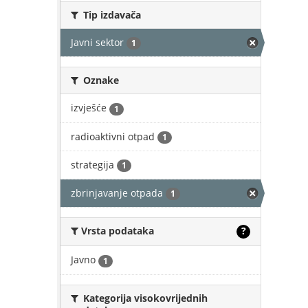
Tip izdavača
Javni sektor
1
Oznake
izvješće
1
radioaktivni otpad
1
strategija
1
zbrinjavanje otpada
1
Vrsta podataka
?
Javno
1
Kategorija visokovrijednih