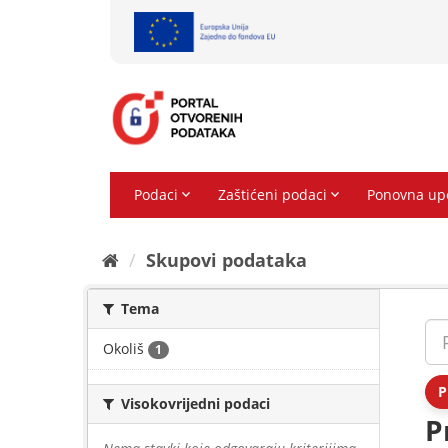
Preskoči
na
sadržaj
Skupovi podаtаkа
Tema
Okoliš
1
P
Visokovrijedni podaci
P