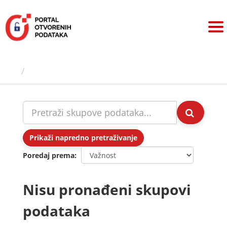
Preskoči
na
sadržaj
Skupovi podаtаkа
Prikaži napredno pretraživanje
Poredaj prema
Nisu pronađeni skupovi
podataka