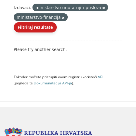
Izdavači:
ministarstvo-unutarnjih-poslova
ministarstvo-financija
Filtriraj rezultate
Please try another search.
Također možete pristupiti ovom registru koristeći
API
(pogledajte
Dokumenаtаcijа API-jа
).