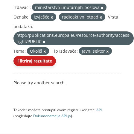
Izdavači:
ministarstvo-unutarnjih-poslova
Oznake:
izvješće
radioaktivni otpad
Vrsta
podataka:
http://publications.europa.eu/resource/authority/access-
right/PUBLIC
Tema:
Okoliš
Tip Izdavača:
Javni sektor
Filtriraj rezultate
Please try another search.
Također možete pristupiti ovom registru koristeći
API
(pogledajte
Dokumenаtаcijа API-jа
).