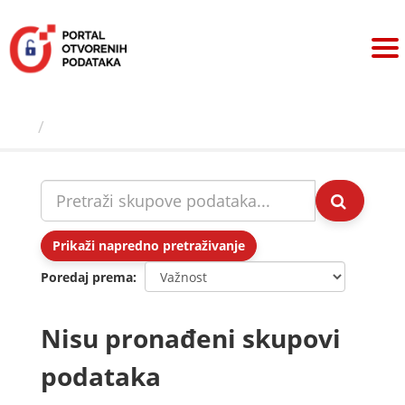
Preskoči
na
sadržaj
Skupovi podаtаkа
Prikaži napredno pretraživanje
Poredaj prema
Nisu pronađeni skupovi
podataka