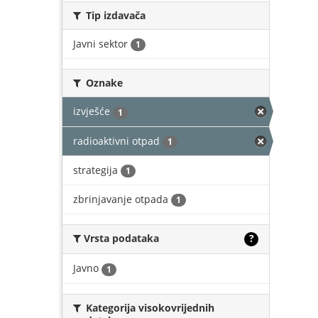
Tip izdavača
Javni sektor
1
Oznake
izvješće
1
radioaktivni otpad
1
strategija
1
zbrinjavanje otpada
1
Vrsta podataka
?
Javno
1
Kategorija visokovrijednih