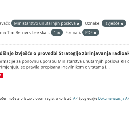
avači:
Ministarstvo unutarnjih poslova
Oznake:
izvješće
ma Tim Berners-Lee skali:
1
Formati:
PDF
dišnje izvješće o provedbi Strategije zbrinjavanja radioak
ormacije za ponovnu uporabu Ministarstva unutarnjih poslova RH d
rimjenjuju se pravila propisana Pravilnikom o vrstama i...
F
đer možete pristupiti ovom registru koristeći
API
(pogledajte
Dokumenаtаcijа AP