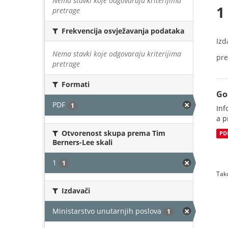
Nema stavki koje odgovaraju kriterijima
1
pretrage
Frekvencija osvježavanja podataka
Izd
Nema stavki koje odgovaraju kriterijima
pre
pretrage
Formati
Go
PDF
1
Inf
a p
Otvorenost skupa prema Tim
PD
Berners-Lee skali
1
1
Tako
Izdavači
Ministarstvo unutarnjih poslova
1