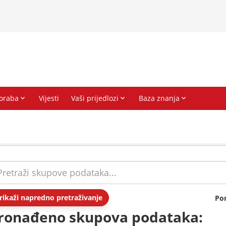
rikaži napredno pretraživanje
Po
ronađeno skupova podataka: