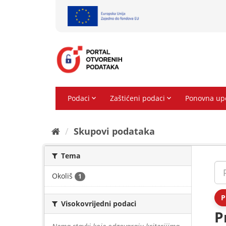
Preskoči
na
sadržaj
Skupovi podаtаkа
Tema
Okoliš
1
P
Visokovrijedni podaci
P