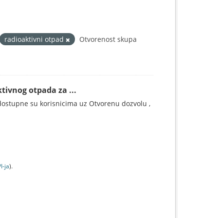
radioaktivni otpad
Otvorenost skupa
tivnog otpada za ...
ostupne su korisnicima uz Otvorenu dozvolu ,
I-jа
).