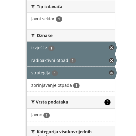
Tip izdavača
Javni sektor
1
Oznake
izvješće
1
radioaktivni otpad
1
strategija
1
zbrinjavanje otpada
1
Vrsta podataka
?
Javno
1
Kategorija visokovrijednih