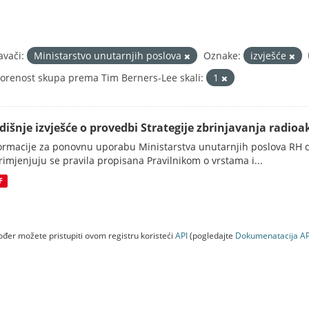
avači:
Ministarstvo unutarnjih poslova
Oznake:
izvješće
orenost skupa prema Tim Berners-Lee skali:
1
dišnje izvješće o provedbi Strategije zbrinjavanja radioak
ormacije za ponovnu uporabu Ministarstva unutarnjih poslova RH d
rimjenjuju se pravila propisana Pravilnikom o vrstama i...
F
đer možete pristupiti ovom registru koristeći
API
(pogledajte
Dokumenаtаcijа AP