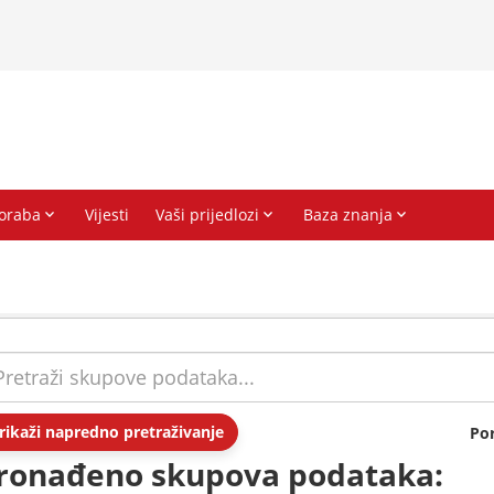
rikaži napredno pretraživanje
Po
ronađeno skupova podataka: