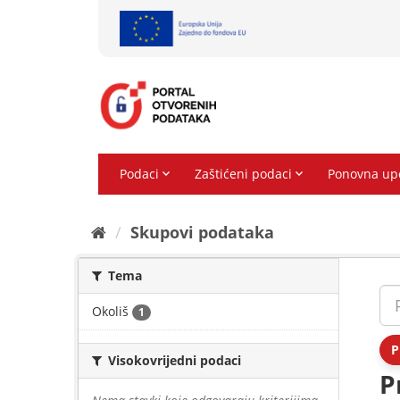
Preskoči
na
sadržaj
Skupovi podаtаkа
Tema
Okoliš
1
P
Visokovrijedni podaci
P