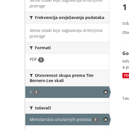
Nema stavki koje odgovaraju kriterijima
1
pretrage
Frekvencija osvježavanja podataka
Izd
Nema stavki koje odgovaraju kriterijima
Otv
pretrage
Formati
Go
PDF
1
Inf
a p
Otvorenost skupa prema Tim
PD
Berners-Lee skali
1
1
Tako
Izdavači
Ministarstvo unutarnjih poslova
1