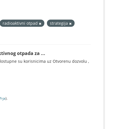
radioaktivni otpad
strategija
tivnog otpada za ...
ostupne su korisnicima uz Otvorenu dozvolu ,
I-jа
).