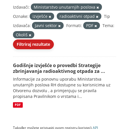
Izdavači:
Ministarstvo unutarnjih poslova
Oznake:
izvješće
radioaktivni otpad
Tip
Izdavača:
Javni sektor
Formati:
PDF
Tema:
Okoliš
Filtriraj rezultate
Godišnje izvješće o provedbi Strategije
zbrinjavanja radioaktivnog otpada za ...
Informacije za ponovnu uporabu Ministarstva
unutarnjih poslova RH dostupne su korisnicima uz
Otvorenu dozvolu , a primjenjuju se pravila
propisana Pravilnikom o vrstama i...
PDF
Također možete pristupiti ovom registru koristeći
API