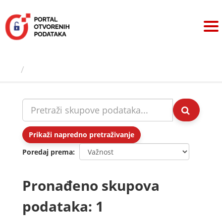
Preskoči
na
sadržaj
Skupovi podаtаkа
Prikaži napredno pretraživanje
Poredaj prema
Pronađeno skupova
podataka: 1