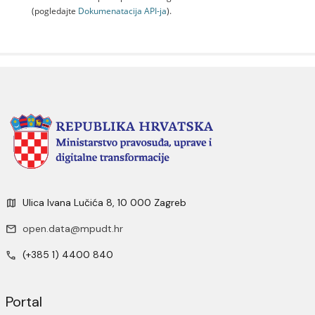
(pogledajte
Dokumenаtаcijа API-jа
).