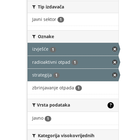
Tip izdavača
Javni sektor
1
Oznake
izvješće
1
radioaktivni otpad
1
strategija
1
zbrinjavanje otpada
1
Vrsta podataka
?
Javno
1
Kategorija visokovrijednih