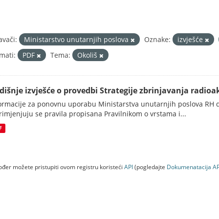
avači:
Ministarstvo unutarnjih poslova
Oznake:
izvješće
mati:
PDF
Tema:
Okoliš
dišnje izvješće o provedbi Strategije zbrinjavanja radioak
ormacije za ponovnu uporabu Ministarstva unutarnjih poslova RH d
rimjenjuju se pravila propisana Pravilnikom o vrstama i...
F
đer možete pristupiti ovom registru koristeći
API
(pogledajte
Dokumenаtаcijа AP