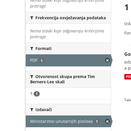
Nema stavki koje odgovaraju kriterijima
1
pretrage
Frekvencija osvježavanja podataka
Izd
Nema stavki koje odgovaraju kriterijima
For
pretrage
Formati
Go
PDF
1
Inf
a p
Otvorenost skupa prema Tim
PD
Berners-Lee skali
1
1
Tako
Izdavači
Ministarstvo unutarnjih poslova
1