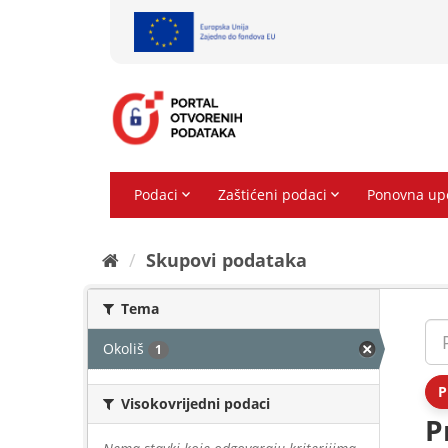
Preskoči
na
sadržaj
Skupovi podаtаkа
Tema
Okoliš
1
P
Visokovrijedni podaci
P