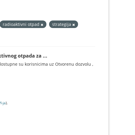
radioaktivni otpad
strategija
tivnog otpada za ...
ostupne su korisnicima uz Otvorenu dozvolu ,
I-jа
).