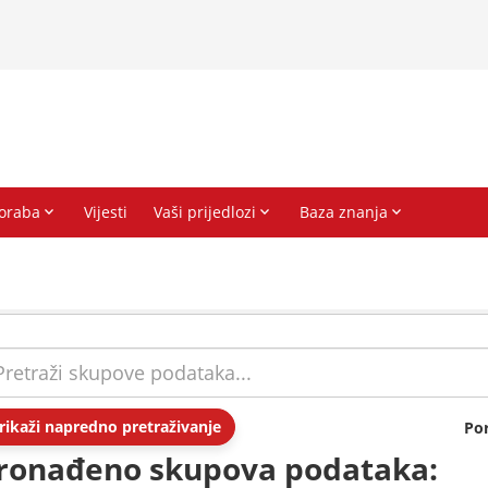
rikaži napredno pretraživanje
Po
ronađeno skupova podataka: