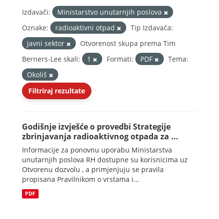
Izdavači:
Ministarstvo unutarnjih poslova
Oznake:
radioaktivni otpad
Tip Izdavača:
Javni sektor
Otvorenost skupa prema Tim
Berners-Lee skali:
1
Formati:
PDF
Tema:
Okoliš
Filtriraj rezultate
Godišnje izvješće o provedbi Strategije
zbrinjavanja radioaktivnog otpada za ...
Informacije za ponovnu uporabu Ministarstva
unutarnjih poslova RH dostupne su korisnicima uz
Otvorenu dozvolu , a primjenjuju se pravila
propisana Pravilnikom o vrstama i...
PDF