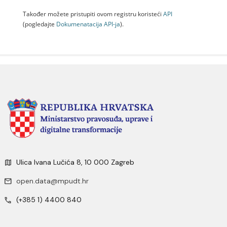
Također možete pristupiti ovom registru koristeći
API
(pogledajte
Dokumenаtаcijа API-jа
).