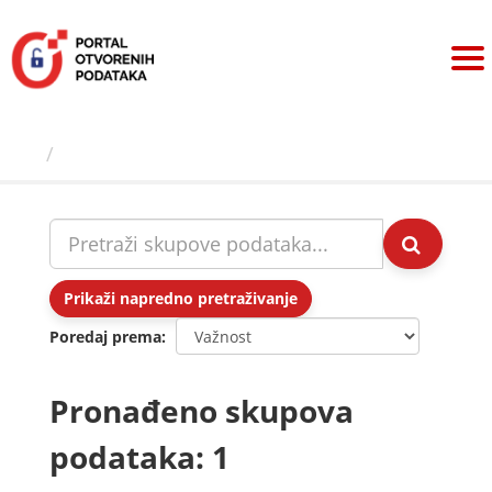
Preskoči
na
sadržaj
Skupovi podаtаkа
Prikaži napredno pretraživanje
Poredaj prema
Pronađeno skupova
podataka: 1