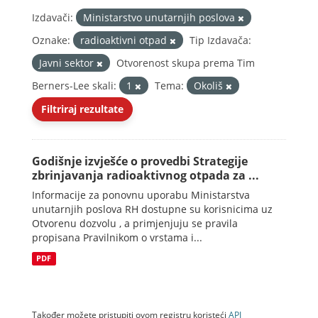
Izdavači:
Ministarstvo unutarnjih poslova
Oznake:
radioaktivni otpad
Tip Izdavača:
Javni sektor
Otvorenost skupa prema Tim
Berners-Lee skali:
1
Tema:
Okoliš
Filtriraj rezultate
Godišnje izvješće o provedbi Strategije
zbrinjavanja radioaktivnog otpada za ...
Informacije za ponovnu uporabu Ministarstva
unutarnjih poslova RH dostupne su korisnicima uz
Otvorenu dozvolu , a primjenjuju se pravila
propisana Pravilnikom o vrstama i...
PDF
Također možete pristupiti ovom registru koristeći
API