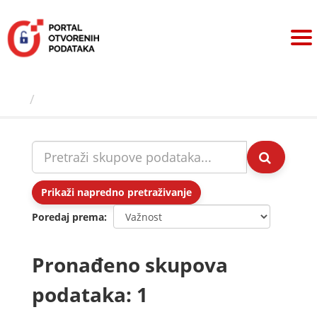
Preskoči
na
sadržaj
Skupovi podаtаkа
Prikaži napredno pretraživanje
Poredaj prema
Pronađeno skupova
podataka: 1