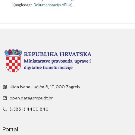
(pogledajte
Dokumenаtаcijа API-jа
).