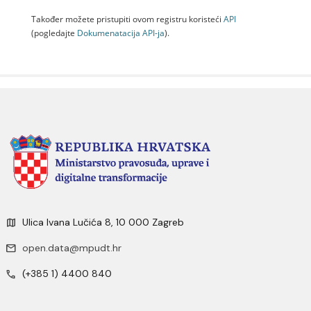
Također možete pristupiti ovom registru koristeći
API
(pogledajte
Dokumenаtаcijа API-jа
).