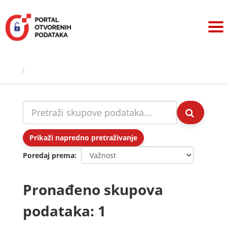
Preskoči
na
sadržaj
Skupovi podаtаkа
Prikaži napredno pretraživanje
Poredaj prema
Pronađeno skupova
podataka: 1