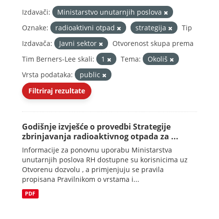
Izdavači:
Ministarstvo unutarnjih poslova
Oznake:
radioaktivni otpad
strategija
Tip
Izdavača:
Javni sektor
Otvorenost skupa prema
Tim Berners-Lee skali:
1
Tema:
Okoliš
Vrsta podataka:
public
Filtriraj rezultate
Godišnje izvješće o provedbi Strategije
zbrinjavanja radioaktivnog otpada za ...
Informacije za ponovnu uporabu Ministarstva
unutarnjih poslova RH dostupne su korisnicima uz
Otvorenu dozvolu , a primjenjuju se pravila
propisana Pravilnikom o vrstama i...
PDF