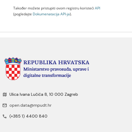
Također možete pristupiti ovom registru koristeći
API
(pogledajte
Dokumenаtаcijа API-jа
).