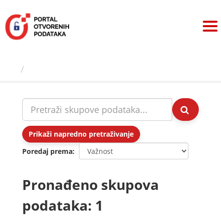
Preskoči
na
sadržaj
Skupovi podаtаkа
Prikaži napredno pretraživanje
Poredaj prema
Pronađeno skupova
podataka: 1