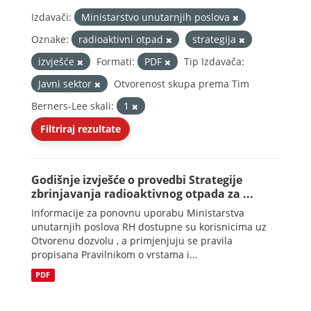
Izdavači:
Ministarstvo unutarnjih poslova
Oznake:
radioaktivni otpad
strategija
izvješće
Formati:
PDF
Tip Izdavača:
Javni sektor
Otvorenost skupa prema Tim
Berners-Lee skali:
1
Filtriraj rezultate
Godišnje izvješće o provedbi Strategije
zbrinjavanja radioaktivnog otpada za ...
Informacije za ponovnu uporabu Ministarstva
unutarnjih poslova RH dostupne su korisnicima uz
Otvorenu dozvolu , a primjenjuju se pravila
propisana Pravilnikom o vrstama i...
PDF