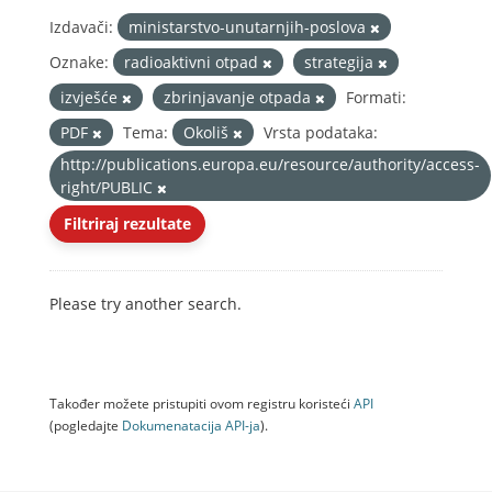
Izdavači:
ministarstvo-unutarnjih-poslova
Oznake:
radioaktivni otpad
strategija
izvješće
zbrinjavanje otpada
Formati:
PDF
Tema:
Okoliš
Vrsta podataka:
http://publications.europa.eu/resource/authority/access-
right/PUBLIC
Filtriraj rezultate
Please try another search.
Također možete pristupiti ovom registru koristeći
API
(pogledajte
Dokumenаtаcijа API-jа
).