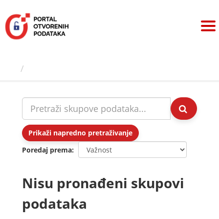
Preskoči
na
sadržaj
Skupovi podаtаkа
Prikaži napredno pretraživanje
Poredaj prema
Nisu pronađeni skupovi
podataka