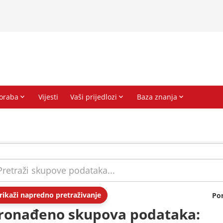
rikaži napredno pretraživanje
Po
ronađeno skupova podataka: