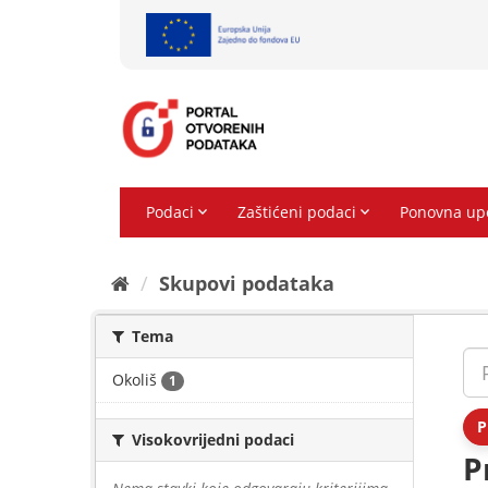
Preskoči
na
sadržaj
Skupovi podаtаkа
Tema
Okoliš
1
P
Visokovrijedni podaci
P