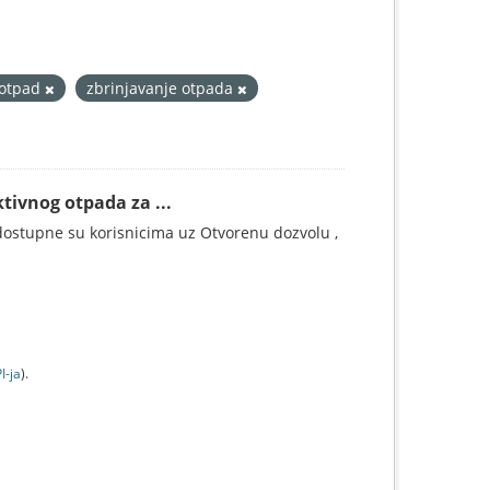
 otpad
zbrinjavanje otpada
tivnog otpada za ...
ostupne su korisnicima uz Otvorenu dozvolu ,
I-jа
).