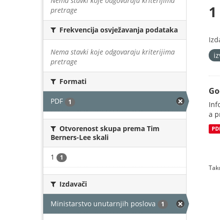
Nema stavki koje odgovaraju kriterijima
1
pretrage
Frekvencija osvježavanja podataka
Izd
Nema stavki koje odgovaraju kriterijima
i
pretrage
Formati
Go
PDF
1
Inf
a p
Otvorenost skupa prema Tim
PD
Berners-Lee skali
1
1
Tako
Izdavači
Ministarstvo unutarnjih poslova
1