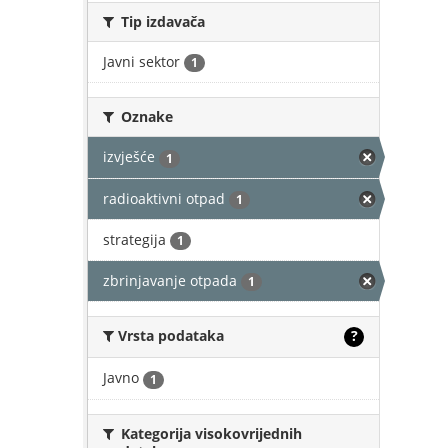
Tip izdavača
Javni sektor
1
Oznake
izvješće
1
radioaktivni otpad
1
strategija
1
zbrinjavanje otpada
1
Vrsta podataka
?
Javno
1
Kategorija visokovrijednih