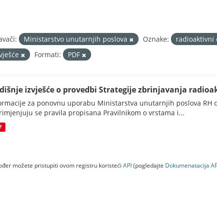
avači:
Ministarstvo unutarnjih poslova
Oznake:
radioaktivni
zvješće
Formati:
PDF
dišnje izvješće o provedbi Strategije zbrinjavanja radioak
ormacije za ponovnu uporabu Ministarstva unutarnjih poslova RH d
rimjenjuju se pravila propisana Pravilnikom o vrstama i...
F
đer možete pristupiti ovom registru koristeći
API
(pogledajte
Dokumenаtаcijа AP