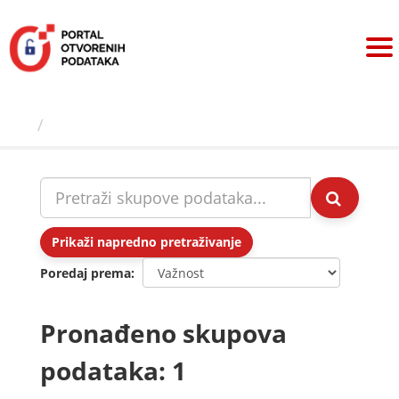
Preskoči
na
sadržaj
Skupovi podаtаkа
Prikaži napredno pretraživanje
Poredaj prema
Pronađeno skupova
podataka: 1