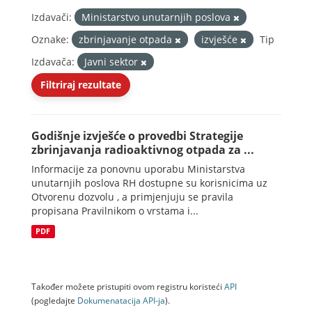
Izdavači:
Ministarstvo unutarnjih poslova
Oznake:
zbrinjavanje otpada
izvješće
Tip
Izdavača:
Javni sektor
Filtriraj rezultate
Godišnje izvješće o provedbi Strategije
zbrinjavanja radioaktivnog otpada za ...
Informacije za ponovnu uporabu Ministarstva
unutarnjih poslova RH dostupne su korisnicima uz
Otvorenu dozvolu , a primjenjuju se pravila
propisana Pravilnikom o vrstama i...
PDF
Također možete pristupiti ovom registru koristeći
API
(pogledajte
Dokumenаtаcijа API-jа
).