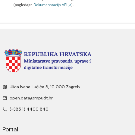
(pogledajte
Dokumenаtаcijа API-jа
).