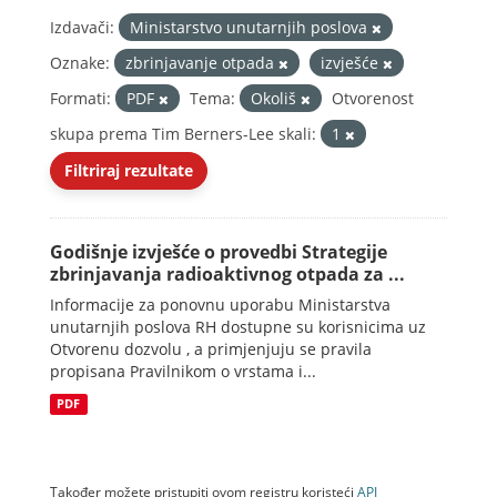
Izdavači:
Ministarstvo unutarnjih poslova
Oznake:
zbrinjavanje otpada
izvješće
Formati:
PDF
Tema:
Okoliš
Otvorenost
skupa prema Tim Berners-Lee skali:
1
Filtriraj rezultate
Godišnje izvješće o provedbi Strategije
zbrinjavanja radioaktivnog otpada za ...
Informacije za ponovnu uporabu Ministarstva
unutarnjih poslova RH dostupne su korisnicima uz
Otvorenu dozvolu , a primjenjuju se pravila
propisana Pravilnikom o vrstama i...
PDF
Također možete pristupiti ovom registru koristeći
API