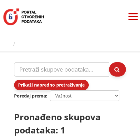
Preskoči
na
sadržaj
Skupovi podаtаkа
Prikaži napredno pretraživanje
Poredaj prema
Pronađeno skupova
podataka: 1