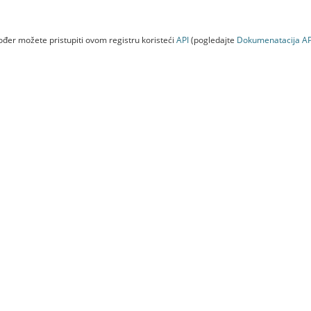
đer možete pristupiti ovom registru koristeći
API
(pogledajte
Dokumenаtаcijа AP