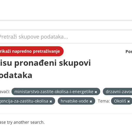
rikaži napredno pretraživanje
Po
isu pronađeni skupovi
odataka
avači:
ministarstvo-zastite-okolisa-i-energetike
drzavni-zavo
gencija-za-zastitu-okolisa
hrvatske-vode
Tema:
Okoliš
ase try another search.