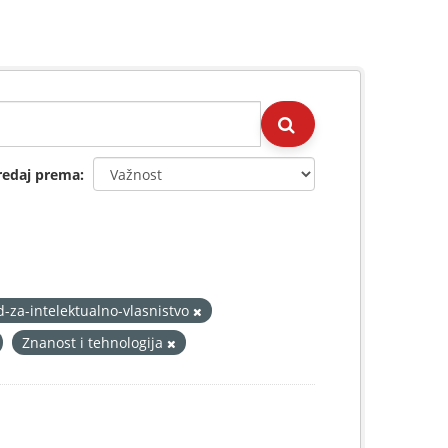
redaj prema
d-za-intelektualno-vlasnistvo
Znanost i tehnologija