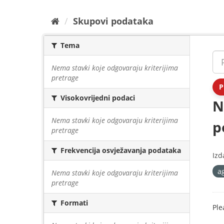
Preskoči
Skupovi podаtаkа
na
sadržaj
Tema
Nema stavki koje odgovaraju kriterijima
pretrage
P
Visokovrijedni podaci
N
Nema stavki koje odgovaraju kriterijima
p
pretrage
Frekvencija osvježavanja podataka
Izd
a
Nema stavki koje odgovaraju kriterijima
pretrage
Formati
Ple