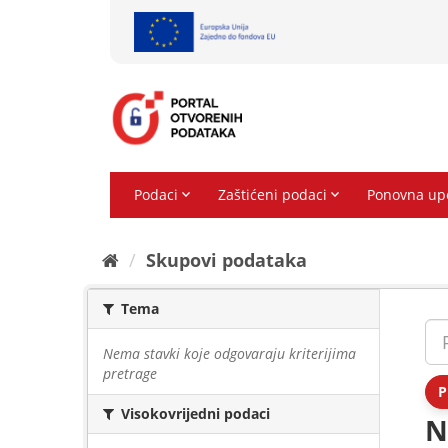
Preskoči
na
sadržaj
Skupovi podаtаkа
Tema
Nema stavki koje odgovaraju kriterijima
pretrage
P
Visokovrijedni podaci
N