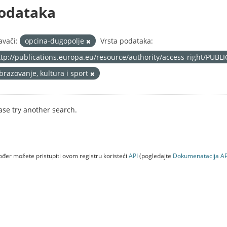
odataka
avači:
opcina-dugopolje
Vrsta podataka:
ttp://publications.europa.eu/resource/authority/access-right/PUBL
brazovanje, kultura i sport
ase try another search.
đer možete pristupiti ovom registru koristeći
API
(pogledajte
Dokumenаtаcijа AP