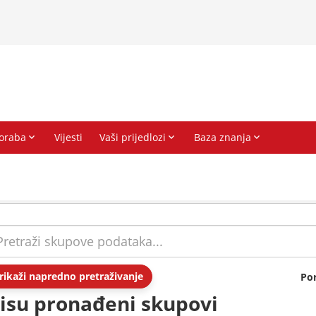
rikaži napredno pretraživanje
Po
isu pronađeni skupovi