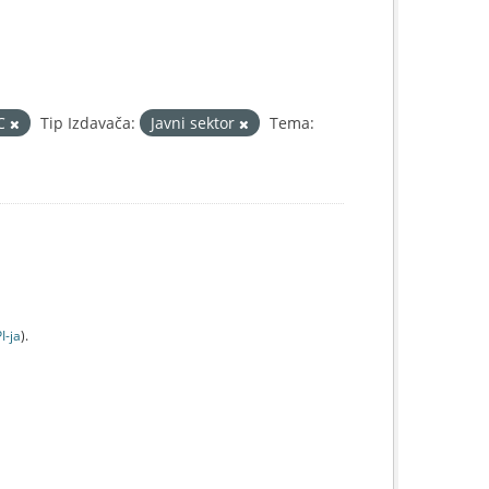
IC
Tip Izdavača:
Javni sektor
Tema:
I-jа
).