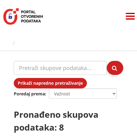
Preskoči
na
sadržaj
Skupovi podаtаkа
Prikaži napredno pretraživanje
Poredaj prema
Pronađeno skupova
podataka: 8