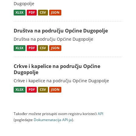
Dugopolje
XLSX
PDF
CSV
JSON
Društva na području Općine Dugopolje
Društva na području Općine Dugopolje
XLSX
PDF
CSV
JSON
Crkve i kapelice na području Općine
Dugopolje
Crkve i kapelice na području Općine Dugopolje
XLSX
PDF
CSV
JSON
Također možete pristupiti ovom registru koristeći
API
(pogledajte
Dokumenаtаcijа API-jа
).