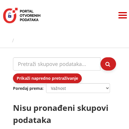
Preskoči
na
sadržaj
Skupovi podаtаkа
Prikaži napredno pretraživanje
Poredaj prema
Nisu pronađeni skupovi
podataka