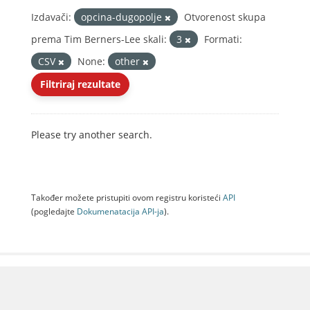
Izdavači:
opcina-dugopolje
Otvorenost skupa
prema Tim Berners-Lee skali:
3
Formati:
CSV
None:
other
Filtriraj rezultate
Please try another search.
Također možete pristupiti ovom registru koristeći
API
(pogledajte
Dokumenаtаcijа API-jа
).