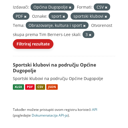
Izdavači:
Općina Dugopolje
Formati:
CSV
PDF
Oznake:
sport
sportski klubovi
Tema:
Obrazovanje, kultura i sport
Otvorenost
skupa prema Tim Berners-Lee skali:
3
Filtriraj rezultate
Sportski klubovi na području Općine
Dugopolje
Sportski klubovi na području Općine Dugopolje
XLSX
PDF
CSV
JSON
Također možete pristupiti ovom registru koristeći
API
(pogledajte
Dokumenаtаcijа API-jа
).