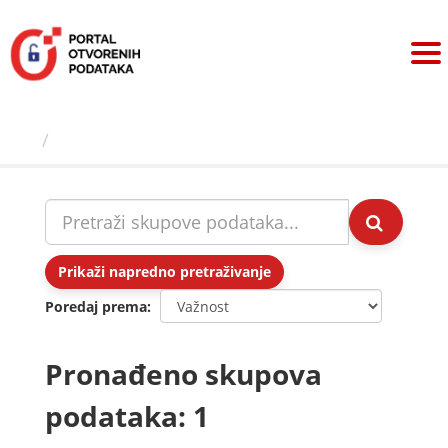
Preskoči
na
sadržaj
Skupovi podаtаkа
Prikaži napredno pretraživanje
Poredaj prema
Pronađeno skupova
podataka: 1