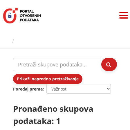
Preskoči
na
sadržaj
Skupovi podаtаkа
Prikaži napredno pretraživanje
Poredaj prema
Pronađeno skupova
podataka: 1