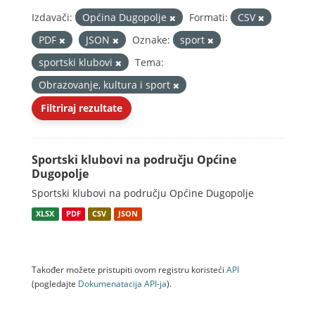
Izdavači:
Općina Dugopolje
Formati:
CSV
PDF
JSON
Oznake:
sport
sportski klubovi
Tema:
Obrazovanje, kultura i sport
Filtriraj rezultate
Sportski klubovi na području Općine
Dugopolje
Sportski klubovi na području Općine Dugopolje
XLSX
PDF
CSV
JSON
Također možete pristupiti ovom registru koristeći
API
(pogledajte
Dokumenаtаcijа API-jа
).