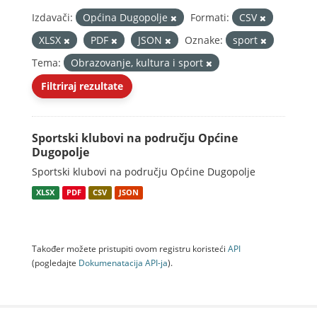
Izdavači:
Općina Dugopolje
Formati:
CSV
XLSX
PDF
JSON
Oznake:
sport
Tema:
Obrazovanje, kultura i sport
Filtriraj rezultate
Sportski klubovi na području Općine
Dugopolje
Sportski klubovi na području Općine Dugopolje
XLSX
PDF
CSV
JSON
Također možete pristupiti ovom registru koristeći
API
(pogledajte
Dokumenаtаcijа API-jа
).