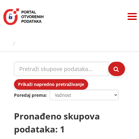
Preskoči
na
sadržaj
Skupovi podаtаkа
Prikaži napredno pretraživanje
Poredaj prema
Pronađeno skupova
podataka: 1