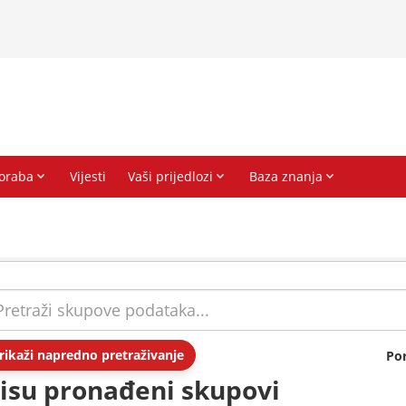
rikaži napredno pretraživanje
Po
isu pronađeni skupovi