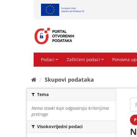
Preskoči
na
sadržaj
Skupovi podаtаkа
Tema
Nema stavki koje odgovaraju kriterijima
pretrage
P
Visokovrijedni podaci
N