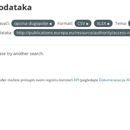
odataka
avači:
opcina-dugopolje
Formati:
CSV
XLSX
Tema:
ataka:
http://publications.europa.eu/resource/authority/access-
ase try another search.
đer možete pristupiti ovom registru koristeći
API
(pogledajte
Dokumenаtаcijа AP