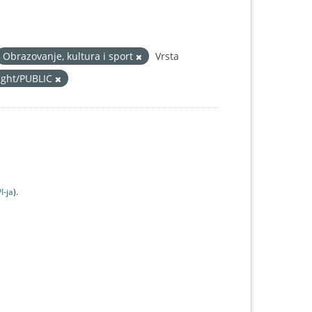
Obrazovanje, kultura i sport
Vrsta
right/PUBLIC
I-jа
).