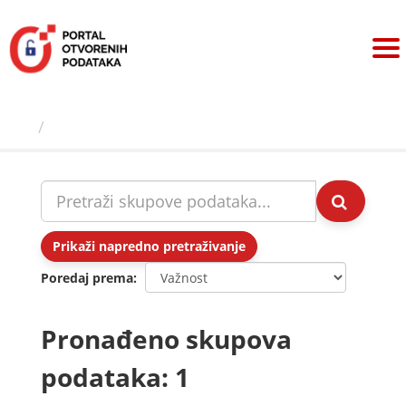
Preskoči
na
sadržaj
Skupovi podаtаkа
Prikaži napredno pretraživanje
Poredaj prema
Pronađeno skupova
podataka: 1