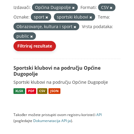
Izdavači:
Općina Dugopolje
Formati:
CSV
Oznake:
sport
sportski klubovi
Tema:
Obrazovanje, kultura i sport
Vrsta podataka:
public
Filtriraj rezultate
Sportski klubovi na području Općine
Dugopolje
Sportski klubovi na području Općine Dugopolje
XLSX
PDF
CSV
JSON
Također možete pristupiti ovom registru koristeći
API
(pogledajte
Dokumenаtаcijа API-jа
).