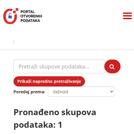
Preskoči
na
sadržaj
Skupovi podаtаkа
Prikaži napredno pretraživanje
Poredaj prema
Pronađeno skupova
podataka: 1