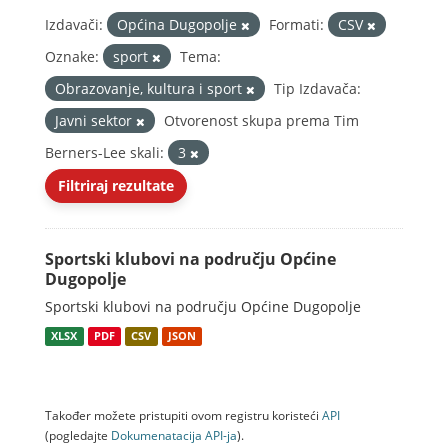
Izdavači:
Općina Dugopolje
Formati:
CSV
Oznake:
sport
Tema:
Obrazovanje, kultura i sport
Tip Izdavača:
Javni sektor
Otvorenost skupa prema Tim
Berners-Lee skali:
3
Filtriraj rezultate
Sportski klubovi na području Općine
Dugopolje
Sportski klubovi na području Općine Dugopolje
XLSX
PDF
CSV
JSON
Također možete pristupiti ovom registru koristeći
API
(pogledajte
Dokumenаtаcijа API-jа
).