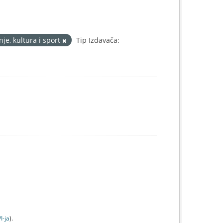
je, kultura i sport
Tip Izdavača:
I-jа
).