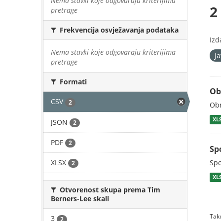
Nema stavki koje odgovaraju kriterijima
2
pretrage
Frekvencija osvježavanja podataka
Izd
Nema stavki koje odgovaraju kriterijima
J
pretrage
Formati
Ob
CSV
2
Obr
XL
JSON
2
PDF
2
Sp
XLSX
Spo
2
XL
Otvorenost skupa prema Tim
Berners-Lee skali
Tako
3
2