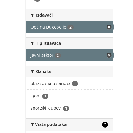
Izdavači
Općina Dugopolje
2
Tip izdavača
Javni sektor
2
Oznake
obrazovna ustanova
1
sport
1
sportski klubovi
1
Vrsta podataka
?