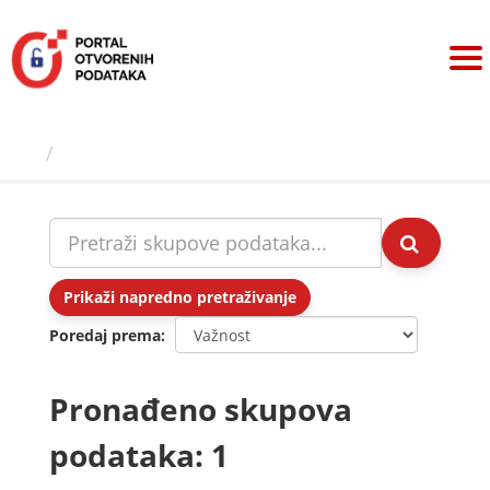
Preskoči
na
sadržaj
Skupovi podаtаkа
Prikaži napredno pretraživanje
Poredaj prema
Pronađeno skupova
podataka: 1