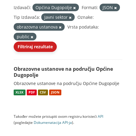
Izdavači:
Općina Dugopolje
Formati:
JSON
Tip Izdavača:
Javni sektor
Oznake:
obrazovna ustanova
Vrsta podataka:
public
Filtriraj rezultate
Obrazovne ustanove na području Općine
Dugopolje
Obrazovne ustanove na području Općine Dugopolje
XLSX
PDF
CSV
JSON
Također možete pristupiti ovom registru koristeći
API
(pogledajte
Dokumenаtаcijа API-jа
).