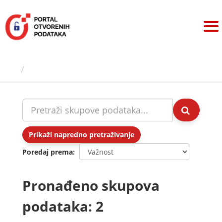
Preskoči
na
sadržaj
Skupovi podаtаkа
Prikaži napredno pretraživanje
Poredaj prema
Pronađeno skupova
podataka: 2