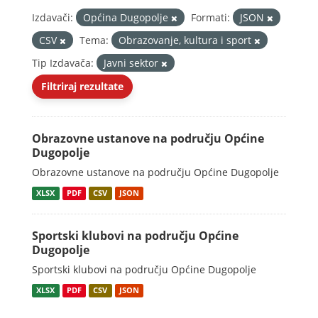
Izdavači:
Općina Dugopolje
Formati:
JSON
CSV
Tema:
Obrazovanje, kultura i sport
Tip Izdavača:
Javni sektor
Filtriraj rezultate
Obrazovne ustanove na području Općine
Dugopolje
Obrazovne ustanove na području Općine Dugopolje
XLSX
PDF
CSV
JSON
Sportski klubovi na području Općine
Dugopolje
Sportski klubovi na području Općine Dugopolje
XLSX
PDF
CSV
JSON