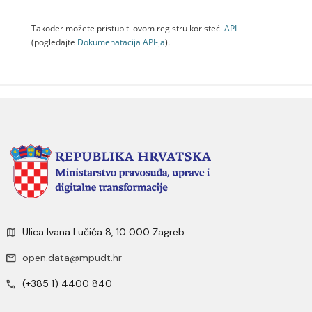
Također možete pristupiti ovom registru koristeći
API
(pogledajte
Dokumenаtаcijа API-jа
).