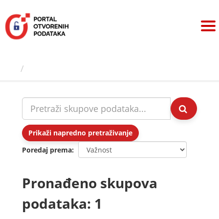
Preskoči
na
sadržaj
Skupovi podаtаkа
Prikaži napredno pretraživanje
Poredaj prema
Pronađeno skupova
podataka: 1