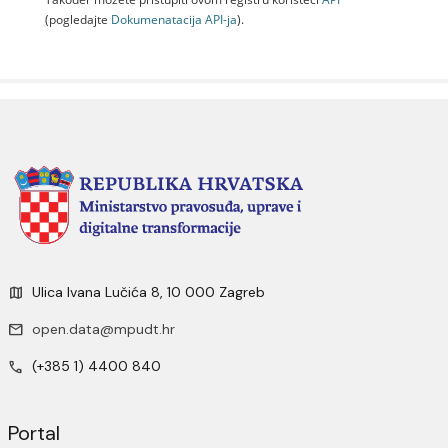
(pogledajte
Dokumenаtаcijа API-jа
).