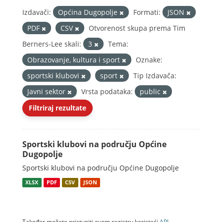
Izdavači:
Općina Dugopolje
Formati:
JSON
PDF
CSV
Otvorenost skupa prema Tim
Berners-Lee skali:
3
Tema:
Obrazovanje, kultura i sport
Oznake:
sportski klubovi
sport
Tip Izdavača:
Javni sektor
Vrsta podataka:
public
Filtriraj rezultate
Sportski klubovi na području Općine
Dugopolje
Sportski klubovi na području Općine Dugopolje
XLSX
PDF
CSV
JSON
Također možete pristupiti ovom registru koristeći
API