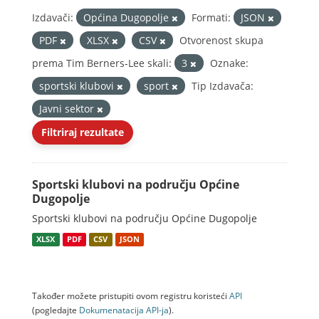
Izdavači:
Općina Dugopolje
Formati:
JSON
PDF
XLSX
CSV
Otvorenost skupa
prema Tim Berners-Lee skali:
3
Oznake:
sportski klubovi
sport
Tip Izdavača:
Javni sektor
Filtriraj rezultate
Sportski klubovi na području Općine
Dugopolje
Sportski klubovi na području Općine Dugopolje
XLSX
PDF
CSV
JSON
Također možete pristupiti ovom registru koristeći
API
(pogledajte
Dokumenаtаcijа API-jа
).