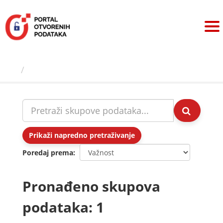
Preskoči
na
sadržaj
Skupovi podаtаkа
Prikaži napredno pretraživanje
Poredaj prema
Pronađeno skupova
podataka: 1