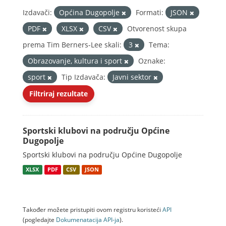
Izdavači:
Općina Dugopolje
Formati:
JSON
PDF
XLSX
CSV
Otvorenost skupa
prema Tim Berners-Lee skali:
3
Tema:
Obrazovanje, kultura i sport
Oznake:
sport
Tip Izdavača:
Javni sektor
Filtriraj rezultate
Sportski klubovi na području Općine
Dugopolje
Sportski klubovi na području Općine Dugopolje
XLSX
PDF
CSV
JSON
Također možete pristupiti ovom registru koristeći
API
(pogledajte
Dokumenаtаcijа API-jа
).