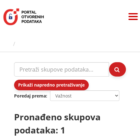
Preskoči
na
sadržaj
Skupovi podаtаkа
Prikaži napredno pretraživanje
Poredaj prema
Pronađeno skupova
podataka: 1