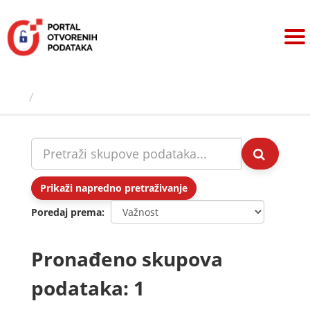
Preskoči
na
sadržaj
Skupovi podаtаkа
Prikaži napredno pretraživanje
Poredaj prema
Pronađeno skupova
podataka: 1