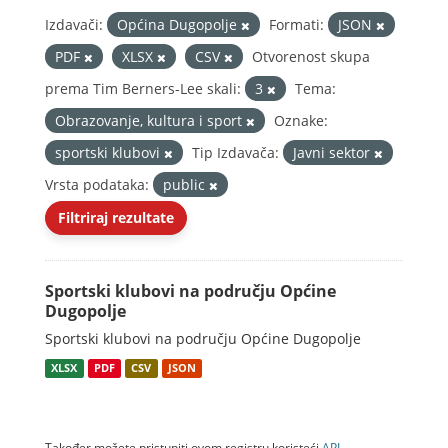
Izdavači:
Općina Dugopolje
Formati:
JSON
PDF
XLSX
CSV
Otvorenost skupa
prema Tim Berners-Lee skali:
3
Tema:
Obrazovanje, kultura i sport
Oznake:
sportski klubovi
Tip Izdavača:
Javni sektor
Vrsta podataka:
public
Filtriraj rezultate
Sportski klubovi na području Općine
Dugopolje
Sportski klubovi na području Općine Dugopolje
XLSX
PDF
CSV
JSON
Također možete pristupiti ovom registru koristeći
API