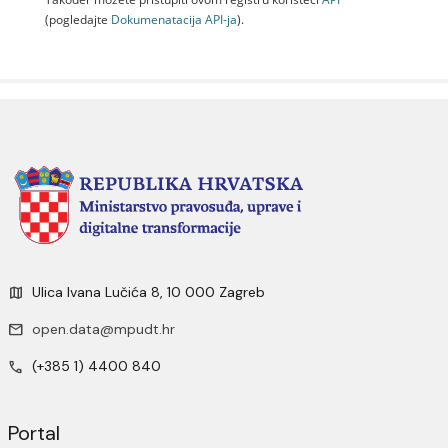
(pogledajte
Dokumenаtаcijа API-jа
).