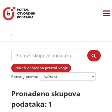
Preskoči
na
sadržaj
Skupovi podаtаkа
Prikaži napredno pretraživanje
Poredaj prema
Pronađeno skupova
podataka: 1