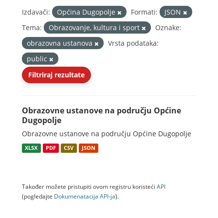
Izdavači:
Općina Dugopolje
Formati:
JSON
Tema:
Obrazovanje, kultura i sport
Oznake:
obrazovna ustanova
Vrsta podataka:
public
Filtriraj rezultate
Obrazovne ustanove na području Općine
Dugopolje
Obrazovne ustanove na području Općine Dugopolje
XLSX
PDF
CSV
JSON
Također možete pristupiti ovom registru koristeći
API
(pogledajte
Dokumenаtаcijа API-jа
).