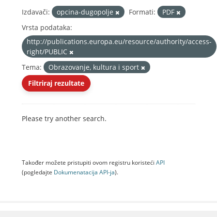
Izdavači:
opcina-dugopolje
Formati:
PDF
Vrsta podataka:
http://publications.europa.eu/resource/authority/access-
right/PUBLIC
Tema:
Obrazovanje, kultura i sport
Filtriraj rezultate
Please try another search.
Također možete pristupiti ovom registru koristeći
API
(pogledajte
Dokumenаtаcijа API-jа
).