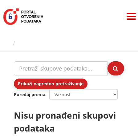
Preskoči
na
sadržaj
Skupovi podаtаkа
Prikaži napredno pretraživanje
Poredaj prema
Nisu pronađeni skupovi
podataka