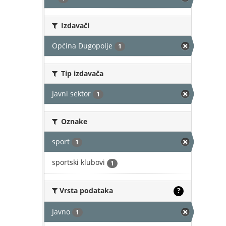
Izdavači
Općina Dugopolje
1
Tip izdavača
Javni sektor
1
Oznake
sport
1
sportski klubovi
1
Vrsta podataka
?
Javno
1