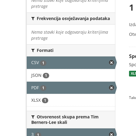
Nema stavki koje odgovaraju kriterijima
1
pretrage
Frekvencija osvježavanja podataka
Izd
Nema stavki koje odgovaraju kriterijima
Otv
pretrage
Formati
Sp
CSV
1
Spo
XL
JSON
1
PDF
1
Tako
XLSX
1
Otvorenost skupa prema Tim
Berners-Lee skali
3
1