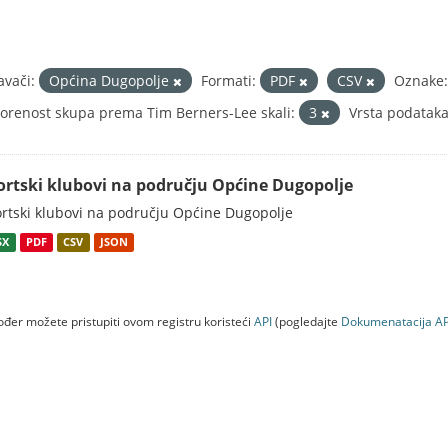
avači:
Općina Dugopolje
Formati:
PDF
CSV
Oznake:
orenost skupa prema Tim Berners-Lee skali:
3
Vrsta podataka
ortski klubovi na području Općine Dugopolje
rtski klubovi na području Općine Dugopolje
SX
PDF
CSV
JSON
đer možete pristupiti ovom registru koristeći
API
(pogledajte
Dokumenаtаcijа AP