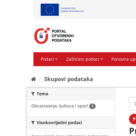
Preskoči
na
sadržaj
Skupovi podаtаkа
Tema
Obrazovanje, kultura i sport
1
P
Visokovrijedni podaci
P