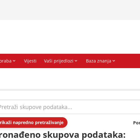
rikaži napredno pretraživanje
Po
ronađeno skupova podataka: