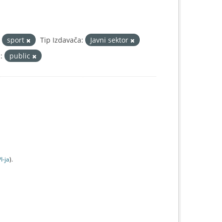
sport
Tip Izdavača:
Javni sektor
:
public
I-jа
).