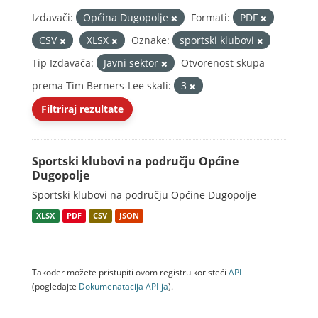
Izdavači:
Općina Dugopolje
Formati:
PDF
CSV
XLSX
Oznake:
sportski klubovi
Tip Izdavača:
Javni sektor
Otvorenost skupa
prema Tim Berners-Lee skali:
3
Filtriraj rezultate
Sportski klubovi na području Općine
Dugopolje
Sportski klubovi na području Općine Dugopolje
XLSX
PDF
CSV
JSON
Također možete pristupiti ovom registru koristeći
API
(pogledajte
Dokumenаtаcijа API-jа
).