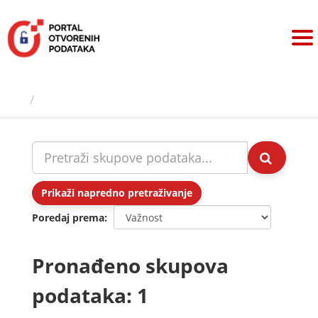
Preskoči
na
sadržaj
Skupovi podаtаkа
Prikaži napredno pretraživanje
Poredaj prema
Pronađeno skupova
podataka: 1